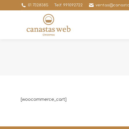
01 7328385
Telf: 991092722
ventas@canast
[woocommerce_cart]