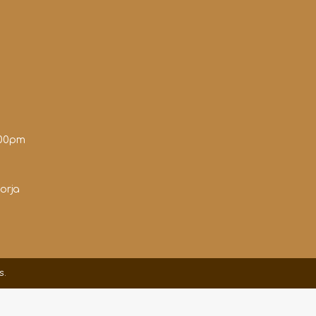
:00pm
orja
s.