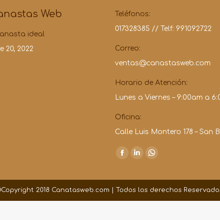
anastas Web
Teléfonos:
017328385
//
Telf: 991092722
anasta ideal
Correo:
e 20, 2022
ventas@canastasweb.com
Horario de Atención:
Lunes a Viernes – 9:00am a 6
Oficina:
Calle Luis Montero 178 – San B
Find us on:
Facebook
Linkedin
Whatsapp
page
page
page
opens
opens
opens
Copyright 2018 Canatasweb.com | Todos los derechos Reservado
in
in
in
new
new
new